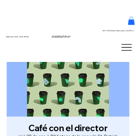
51 N. 9th Street San José, CA 95112
stpatrickinfo@dsj.org
Teléfono 408.283.5858
Café con el director