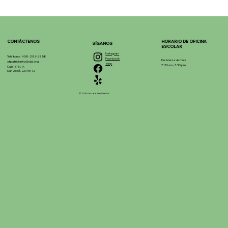
CONTÁCTENOS
HORARIO DE OFICINA
SÍGANOS
ESCOLAR
Instagram
Teléfono: 408-283-5858
Facebook
De lunes a viernes
stpatrickinfo@dsj.org
Yelp
7:30 am - 3:30 pm
Calle 51 N. 9,
San José, Ca 95112
© 2025 Escuela San Patricio