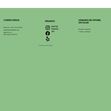
CONTÁCTENOS
HORARIO DE OFICINA
SÍGANOS
ESCOLAR
Instagram
Teléfono: 408-283-5858
Facebook
De lunes a viernes
stpatrickinfo@dsj.org
Yelp
7:30 am - 3:30 pm
Calle 51 N. 9,
San José, Ca 95112
© 2025 Escuela San Patricio