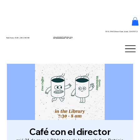
51 N. 9th Street San José, CA 95112
stpatrickinfo@dsj.org
Teléfono 408.283.5858
Café con el director