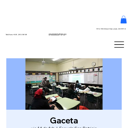
51 N. 9th Street San José, CA 95112
stpatrickinfo@dsj.org
Teléfono 408.283.5858
Gaceta