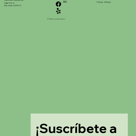
stpatrickinfo@dsj.org
Yelp
7:30 am - 3:30 pm
Calle 51 N. 9,
San José, Ca 95112
© 2025 Escuela San Patricio
¡Suscríbete a 