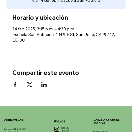
vie 14 de feb
  |  
Escuela San Patricio
Horario y ubicación
14 feb 2025, 3:15 p.m. – 4:30 p.m.
Escuela San Patricio, 51 N 9th St, San José, CA 95112,
EE. UU.
Compartir este evento
CONTÁCTENOS
HORARIO DE OFICINA
SÍGANOS
ESCOLAR
Instagram
Teléfono: 408-283-5858
Facebook
De lunes a viernes