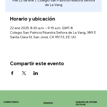
mié 22 de ene
  |  
Colegio San Patricio/Nuestra Señora
de La Vang
Horario y ubicación
22 ene 2025, 8:30 a.m. – 9:15 a.m. GMT-8
Colegio San Patricio/Nuestra Señora de La Vang, 389 E
Santa Clara St, San José, CA 95113, EE. UU.
Compartir este evento
CONTÁCTENOS
HORARIO DE OFICINA
SÍGANOS
ESCOLAR