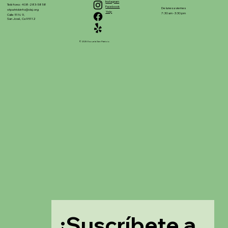
Instagram
Teléfono: 408-283-5858
Facebook
De lunes a viernes
stpatrickinfo@dsj.org
Yelp
7:30 am - 3:30 pm
Calle 51 N. 9,
San José, Ca 95112
© 2025 Escuela San Patricio
¡Suscríbete a 