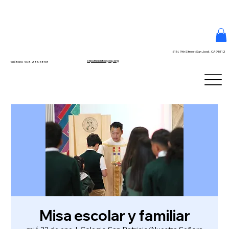
51 N. 9th Street San José, CA 95112
stpatrickinfo@dsj.org
Teléfono 408.283.5858
Misa escolar y familiar