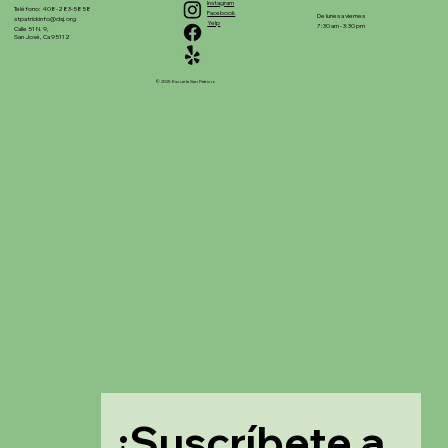
Instagram
Teléfono: 408-283-5858
Facebook
De lunes a viernes
stpatrickinfo@dsj.org
Yelp
7:30 am - 3:30 pm
Calle 51 N. 9,
San José, Ca 95112
© 2025 Escuela San Patricio
¡Suscríbete a 