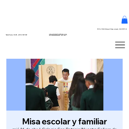
51 N. 9th Street San José, CA 95112
stpatrickinfo@dsj.org
Teléfono 408.283.5858
Misa escolar y familiar