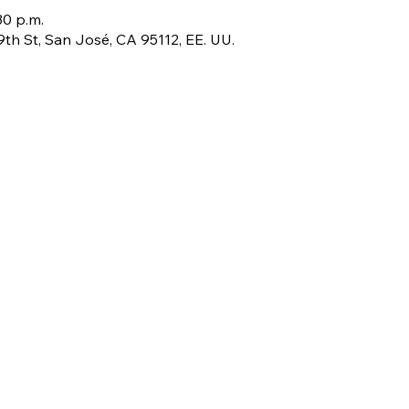
30 p.m.
 9th St, San José, CA 95112, EE. UU.