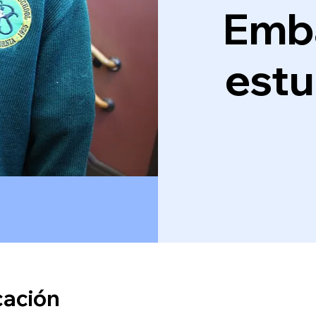
Emb
estu
cación