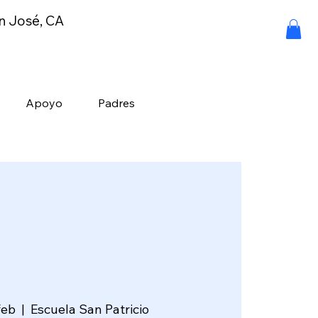
an José, CA
Apoyo
Padres
feb
  |  
Escuela San Patricio