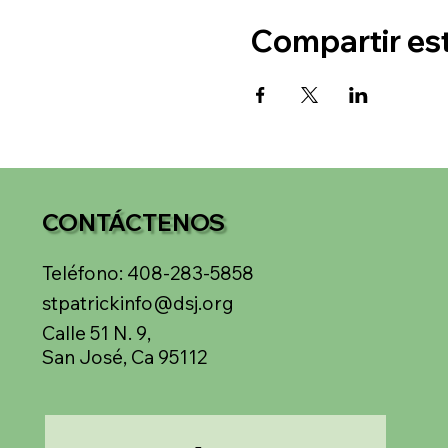
Compartir es
CONTÁCTENOS
Teléfono: 408-283-5858
stpatrickinfo@dsj.org
Calle 51 N. 9,
San José, Ca 95112