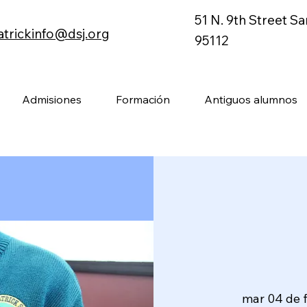
51 N. 9th Street S
atrickinfo@dsj.org
95112
Admisiones
Formación
Antiguos alumnos
mar 04 de 