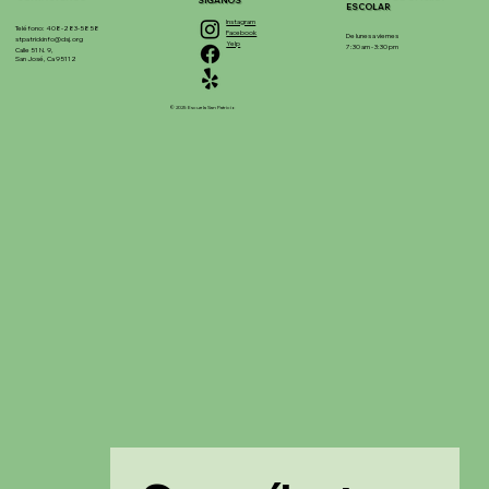
SÍGANOS
ESCOLAR
Instagram
Teléfono: 408-283-5858
Facebook
De lunes a viernes
stpatrickinfo@dsj.org
Yelp
7:30 am - 3:30 pm
Calle 51 N. 9,
San José, Ca 95112
© 2025 Escuela San Patricio