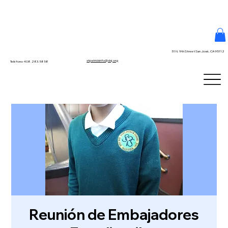
51 N. 9th Street San José, CA 95112
stpatrickinfo@dsj.org
Teléfono 408.283.5858
Reunión de Embajadores