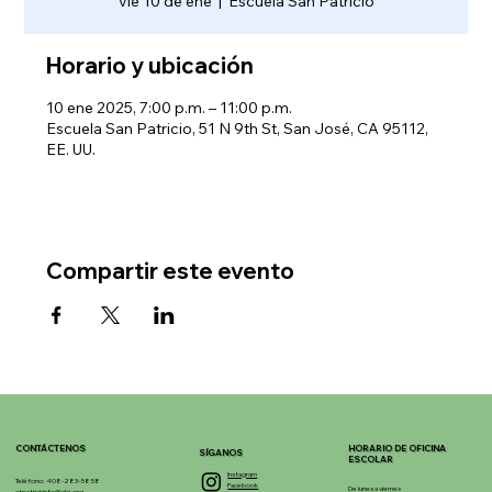
vie 10 de ene
  |  
Escuela San Patricio
Horario y ubicación
10 ene 2025, 7:00 p.m. – 11:00 p.m.
Escuela San Patricio, 51 N 9th St, San José, CA 95112,
EE. UU.
Compartir este evento
CONTÁCTENOS
HORARIO DE OFICINA
SÍGANOS
ESCOLAR
Instagram
Teléfono: 408-283-5858
Facebook
De lunes a viernes