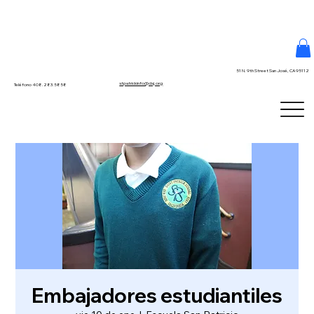
51 N. 9th Street San José, CA 95112
stpatrickinfo@dsj.org
Teléfono 408.283.5858
Embajadores estudiantiles