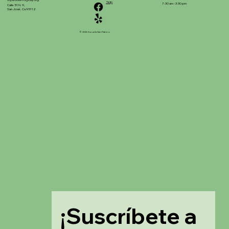
stpatrickinfo@dsj.org
Yelp
7:30 am - 3:30 pm
Calle 51 N. 9,
San José, Ca 95112
© 2025 Escuela San Patricio
¡Suscríbete a 