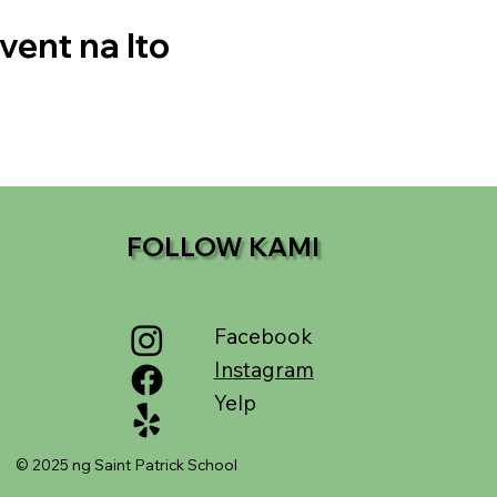
vent na Ito
FOLLOW KAMI
Facebook
Instagram
Yelp
© 2025 ng Saint Patrick School