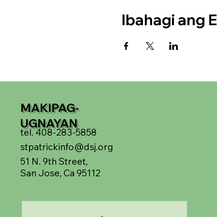
Ibahagi ang E
MAKIPAG-
UGNAYAN
tel. 408-283-5858
stpatrickinfo@dsj.org
51 N. 9th Street,
San Jose, Ca 95112