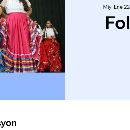
Miy, Ene 22
Fo
syon