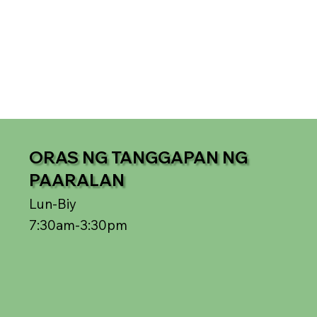
ORAS NG TANGGAPAN NG
PAARALAN
Lun-Biy
7:30am-3:30pm