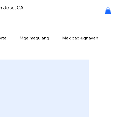
an Jose, CA
rta
Mga magulang
Makipag-ugnayan