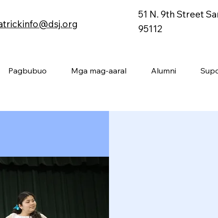
51 N. 9th Street S
atrickinfo@dsj.org
95112
Pagbubuo
Mga mag-aaral
Alumni
Supo