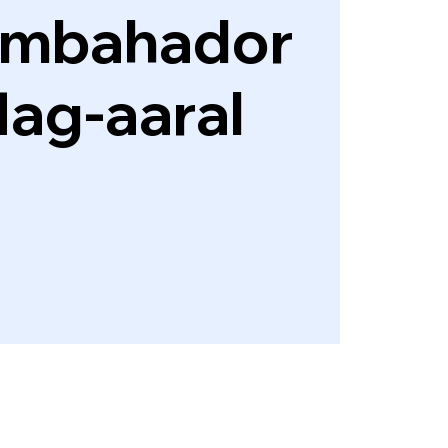
Embahador
ag-aaral