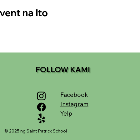
vent na Ito
FOLLOW KAMI
Facebook
Instagram
Yelp
© 2025 ng Saint Patrick School