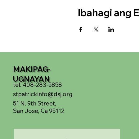
Ibahagi ang E
MAKIPAG-
UGNAYAN
tel. 408-283-5858
stpatrickinfo@dsj.org
51 N. 9th Street,
San Jose, Ca 95112