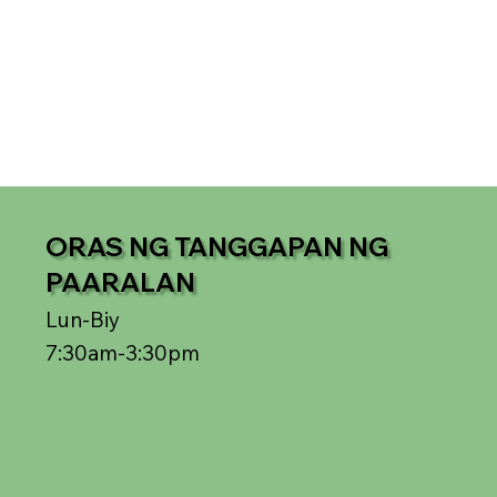
ORAS NG TANGGAPAN NG
PAARALAN
Lun-Biy
7:30am-3:30pm