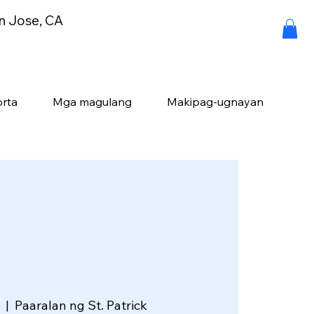
an Jose, CA
rta
Mga magulang
Makipag-ugnayan
8
  |  
Paaralan ng St. Patrick