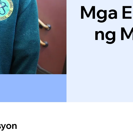
Mga 
ng M
syon