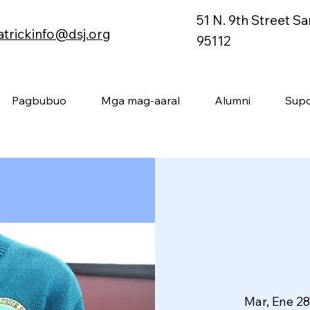
51 N. 9th Street S
atrickinfo@dsj.org
95112
Pagbubuo
Mga mag-aaral
Alumni
Supo
Mar, Ene 2