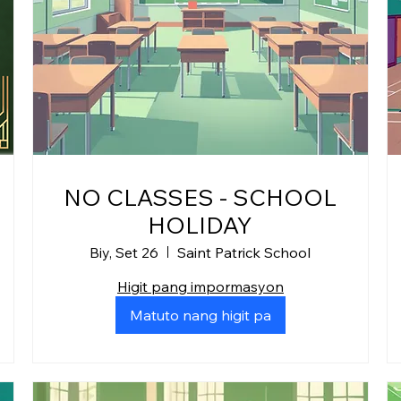
NO CLASSES - SCHOOL
HOLIDAY
Biy, Set 26
Saint Patrick School
Higit pang impormasyon
Matuto nang higit pa