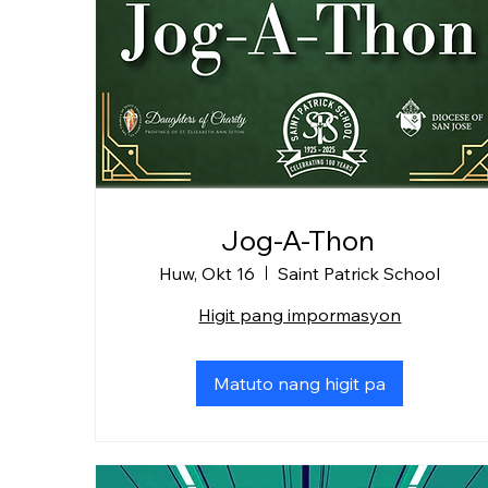
Jog-A-Thon
Huw, Okt 16
Saint Patrick School
Higit pang impormasyon
Matuto nang higit pa