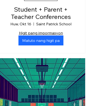
Student + Parent +
Teacher Conferences
Huw, Okt 16
Saint Patrick School
Higit pang impormasyon
Matuto nang higit pa