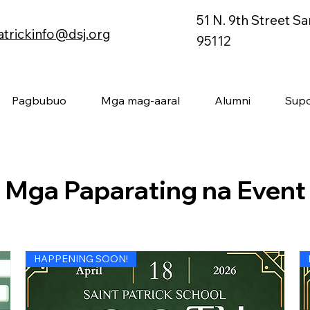
51 N. 9th Street S
atrickinfo@dsj.org
95112
Pagbubuo
Mga mag-aaral
Alumni
Supo
Mga Paparating na Event
HAPPENING SOON!