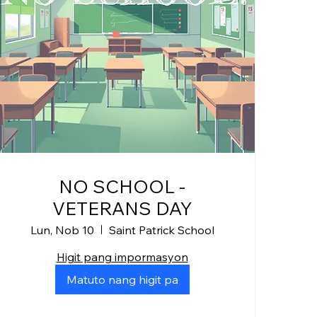
NO SCHOOL -
VETERANS DAY
Lun, Nob 10
Saint Patrick School
Higit pang impormasyon
Matuto nang higit pa