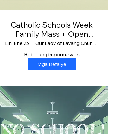
Catholic Schools Week
Family Mass + Open
House
Lin, Ene 25
Our Lady of Lavang Church + SPS
Higit pang impormasyon
Mga Detalye