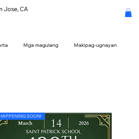
an Jose, CA
rta
Mga magulang
Makipag-ugnayan
HAPPENING SOON!