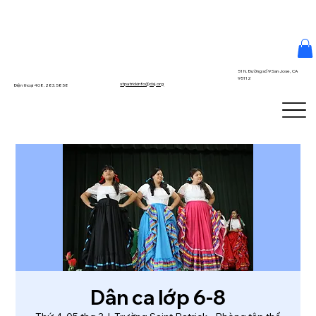
51 N. Đường số 9 San Jose, CA
95112
stpatrickinfo@dsj.org
Điện thoại 408.283.5858
Dân ca lớp 6-8