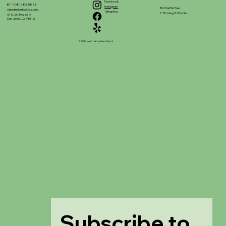
Facebook
ĐT: 408-283-5858
Instagram
Thứ Hai-Thứ Sáu
stpatrickinfo@dsj.org
Tiếng kêu
7:30 sáng-3:30 chiều
51 N. Đường số 9,
San Jose, Ca 95112
© 2025 của Trường Saint Patrick
Subscribe to 