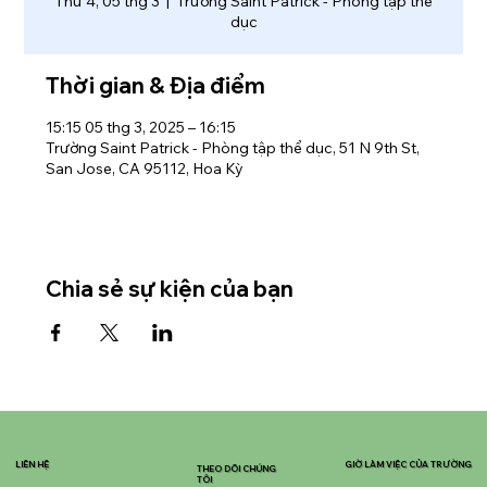
Thứ 4, 05 thg 3
  |  
Trường Saint Patrick - Phòng tập thể
dục
Thời gian & Địa điểm
15:15 05 thg 3, 2025 – 16:15
Trường Saint Patrick - Phòng tập thể dục, 51 N 9th St,
San Jose, CA 95112, Hoa Kỳ
Chia sẻ sự kiện của bạn
LIÊN HỆ
GIỜ LÀM VIỆC CỦA TRƯỜNG
THEO DÕI CHÚNG
TÔI