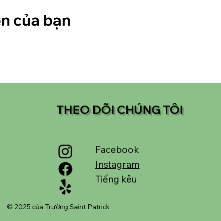
ện của bạn
THEO DÕI CHÚNG TÔI
Facebook
Instagram
Tiếng kêu
© 2025 của Trường Saint Patrick