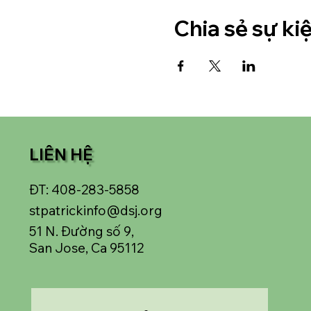
Chia sẻ sự ki
LIÊN HỆ
ĐT: 408-283-5858
stpatrickinfo@dsj.org
51 N. Đường số 9,
San Jose, Ca 95112