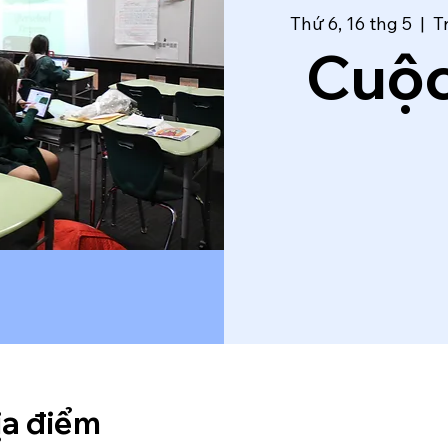
Thứ 6, 16 thg 5
  |  
T
Cuộc
ịa điểm