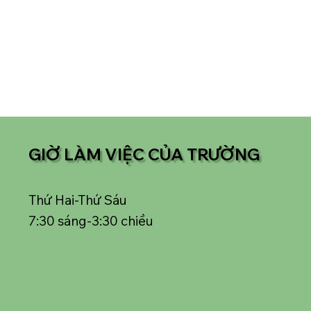
GIỜ LÀM VIỆC CỦA TRƯỜNG
Thứ Hai-Thứ Sáu
7:30 sáng-3:30 chiều