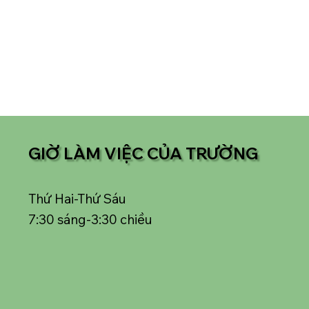
GIỜ LÀM VIỆC CỦA TRƯỜNG
Thứ Hai-Thứ Sáu
7:30 sáng-3:30 chiều