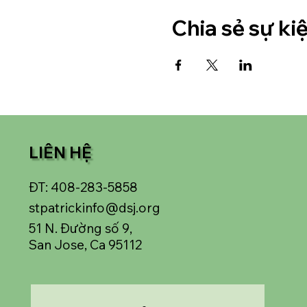
Chia sẻ sự ki
LIÊN HỆ
ĐT: 408-283-5858
stpatrickinfo@dsj.org
51 N. Đường số 9,
San Jose, Ca 95112