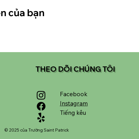
ện của bạn
THEO DÕI CHÚNG TÔI
Facebook
Instagram
Tiếng kêu
© 2025 của Trường Saint Patrick