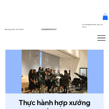
51 N. Đường số 9 San Jose, CA
95112
stpatrickinfo@dsj.org
Điện thoại 408.283.5858
Thực hành hợp xướng