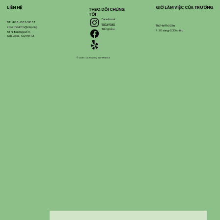
LIÊN HỆ
GIỜ LÀM VIỆC CỦA TRƯỜNG
THEO DÕI CHÚNG
TÔI
Facebook
ĐT: 408-283-5858
Instagram
Thứ Hai-Thứ Sáu
stpatrickinfo@dsj.org
Tiếng kêu
7:30 sáng-3:30 chiều
51 N. Đường số 9,
San Jose, Ca 95112
© 2025 của Trường Saint Patrick