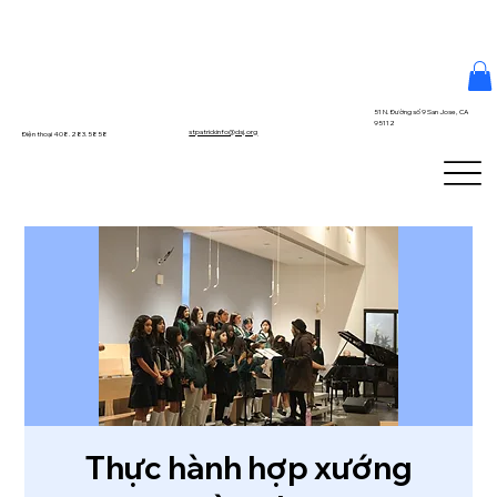
51 N. Đường số 9 San Jose, CA
95112
stpatrickinfo@dsj.org
Điện thoại 408.283.5858
Thực hành hợp xướng