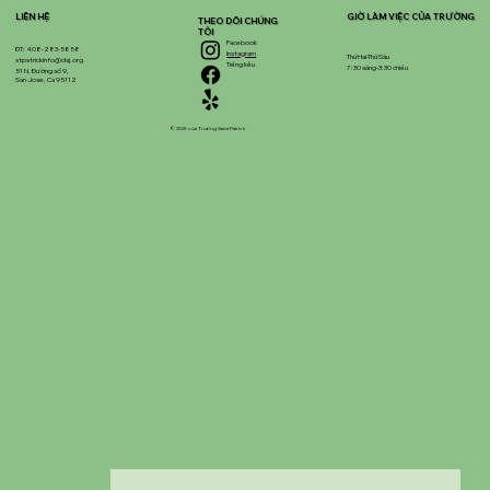
LIÊN HỆ
GIỜ LÀM VIỆC CỦA TRƯỜNG
THEO DÕI CHÚNG
TÔI
Facebook
ĐT: 408-283-5858
Instagram
Thứ Hai-Thứ Sáu
stpatrickinfo@dsj.org
Tiếng kêu
7:30 sáng-3:30 chiều
51 N. Đường số 9,
San Jose, Ca 95112
© 2025 của Trường Saint Patrick