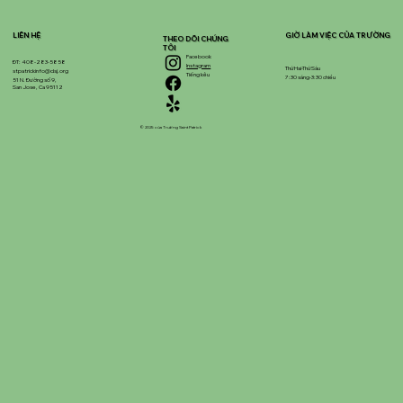
LIÊN HỆ
GIỜ LÀM VIỆC CỦA TRƯỜNG
THEO DÕI CHÚNG
TÔI
Facebook
ĐT: 408-283-5858
Instagram
Thứ Hai-Thứ Sáu
stpatrickinfo@dsj.org
Tiếng kêu
7:30 sáng-3:30 chiều
51 N. Đường số 9,
San Jose, Ca 95112
© 2025 của Trường Saint Patrick