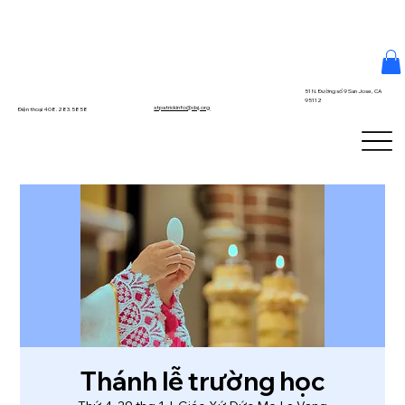
51 N. Đường số 9 San Jose, CA
95112
stpatrickinfo@dsj.org
Điện thoại 408.283.5858
Thánh lễ trường học