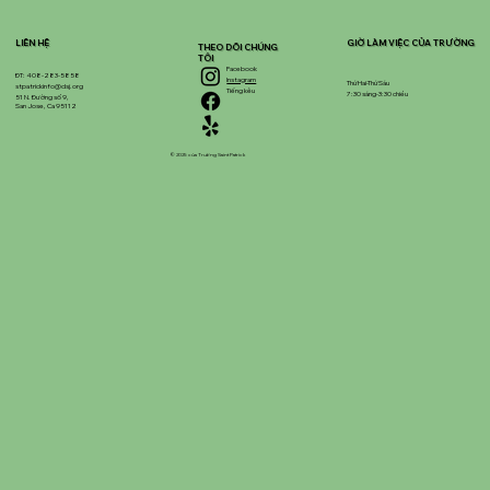
LIÊN HỆ
GIỜ LÀM VIỆC CỦA TRƯỜNG
THEO DÕI CHÚNG
TÔI
Facebook
ĐT: 408-283-5858
Instagram
Thứ Hai-Thứ Sáu
stpatrickinfo@dsj.org
Tiếng kêu
7:30 sáng-3:30 chiều
51 N. Đường số 9,
San Jose, Ca 95112
© 2025 của Trường Saint Patrick