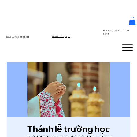
51 N. Đường số 9 San Jose, CA
95112
stpatrickinfo@dsj.org
Điện thoại 408.283.5858
Thánh lễ trường học