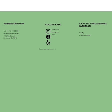
MAKIPAG-UGNAYAN
ORAS NG TANGGAPAN NG
FOLLOW KAMI
PAARALAN
Facebook
tel. 408-283-5858
Instagram
Lun-Biy
stpatrickinfo@dsj.org
Yelp
7:30am-3:30pm
51 N. 9th Street,
San Jose, Ca 95112
© 2025 ng Saint Patrick School