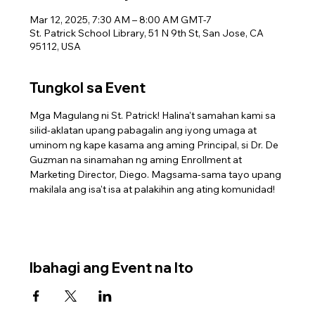
Mar 12, 2025, 7:30 AM – 8:00 AM GMT-7
St. Patrick School Library, 51 N 9th St, San Jose, CA
95112, USA
Tungkol sa Event
Mga Magulang ni St. Patrick! Halina't samahan kami sa 
silid-aklatan upang pabagalin ang iyong umaga at 
uminom ng kape kasama ang aming Principal, si Dr. De 
Guzman na sinamahan ng aming Enrollment at 
Marketing Director, Diego. Magsama-sama tayo upang 
makilala ang isa't isa at palakihin ang ating komunidad!
Ibahagi ang Event na Ito