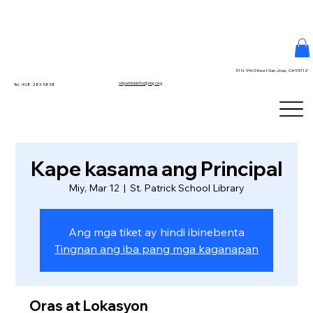
51 N. 9th Street San Jose, CA 95112
stpatrickinfo@dsj.org
Tel. 408.283.5858
Kape kasama ang Principal
Miy, Mar 12
  |  
St. Patrick School Library
Ang mga tiket ay hindi ibinebenta
Tingnan ang iba pang mga kaganapan
Oras at Lokasyon