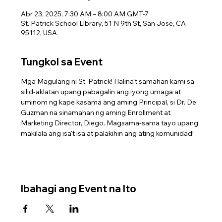
Abr 23, 2025, 7:30 AM – 8:00 AM GMT-7
St. Patrick School Library, 51 N 9th St, San Jose, CA
95112, USA
Tungkol sa Event
Mga Magulang ni St. Patrick! Halina't samahan kami sa 
silid-aklatan upang pabagalin ang iyong umaga at 
uminom ng kape kasama ang aming Principal, si Dr. De 
Guzman na sinamahan ng aming Enrollment at 
Marketing Director, Diego. Magsama-sama tayo upang 
makilala ang isa't isa at palakihin ang ating komunidad!
Ibahagi ang Event na Ito