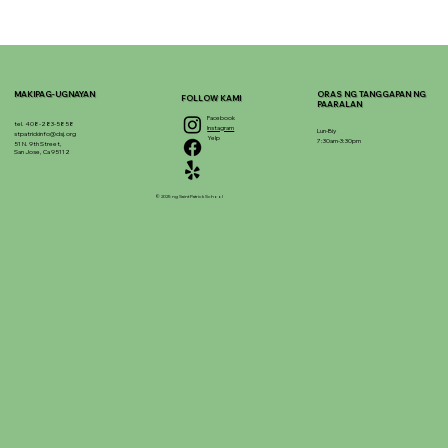
MAKIPAG-UGNAYAN
ORAS NG TANGGAPAN NG
FOLLOW KAMI
PAARALAN
Facebook
tel. 408-283-5858
Instagram
Lun-Biy
stpatrickinfo@dsj.org
Yelp
7:30am-3:30pm
51 N. 9th Street,
San Jose, Ca 95112
© 2025 ng Saint Patrick School