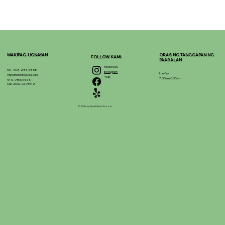
MAKIPAG-UGNAYAN
ORAS NG TANGGAPAN NG
FOLLOW KAMI
PAARALAN
Facebook
tel. 408-283-5858
Instagram
Lun-Biy
stpatrickinfo@dsj.org
Yelp
7:30am-3:30pm
51 N. 9th Street,
San Jose, Ca 95112
© 2025 ng Saint Patrick School