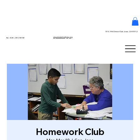
51 N. 9th Street San Jose, CA 95112
stpatrickinfo@dsj.org
Tel. 408.283.5858
Homework Club