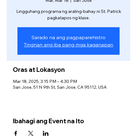
Mar, Mar 18
  |  
San Jose
Lingguhang programa ng araling-bahay ni St. Patrick
pagkatapos ng klase.
Sarado na ang pagpaparehistro
Tingnan ang iba pang mga kaganapan
Oras at Lokasyon
Mar 18, 2025, 3:15 PM – 4:30 PM
San Jose, 51 N 9th St, San Jose, CA 95112, USA
Ibahagi ang Event na Ito