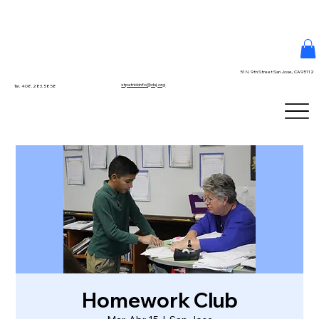
51 N. 9th Street San Jose, CA 95112
stpatrickinfo@dsj.org
Tel. 408.283.5858
Homework Club