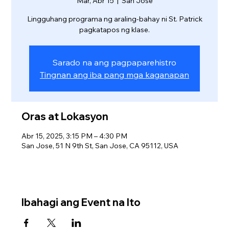
Mar, Abr 15
  |  
San Jose
Lingguhang programa ng araling-bahay ni St. Patrick
pagkatapos ng klase.
Sarado na ang pagpaparehistro
Tingnan ang iba pang mga kaganapan
Oras at Lokasyon
Abr 15, 2025, 3:15 PM – 4:30 PM
San Jose, 51 N 9th St, San Jose, CA 95112, USA
Ibahagi ang Event na Ito