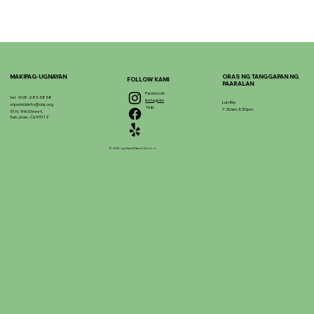
MAKIPAG-UGNAYAN
ORAS NG TANGGAPAN NG
FOLLOW KAMI
PAARALAN
Facebook
tel. 408-283-5858
Instagram
Lun-Biy
stpatrickinfo@dsj.org
Yelp
7:30am-3:30pm
51 N. 9th Street,
San Jose, Ca 95112
© 2025 ng Saint Patrick School