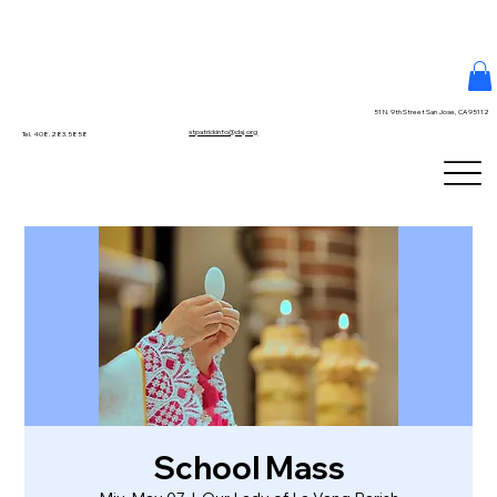
51 N. 9th Street San Jose, CA 95112
stpatrickinfo@dsj.org
Tel. 408.283.5858
School Mass