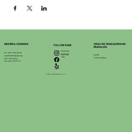
MAKIPAG-UGNAYAN
ORAS NG TANGGAPAN NG
FOLLOW KAMI
PAARALAN
Facebook
tel. 408-283-5858
Instagram
Lun-Biy
stpatrickinfo@dsj.org
Yelp
7:30am-3:30pm
51 N. 9th Street,
San Jose, Ca 95112
© 2025 ng Saint Patrick School