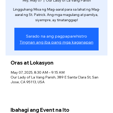
Miy, May 07
  |  
Our Lady of La Vang Parish
Lingguhang Misa ng Mag-aaral para sa lahat ng Mag-
aaral ng St. Patrick. Ang mga magulang at pamilya,
siyempre, ay tinatanggap!
Sarado na ang pagpaparehistro
Tingnan ang iba pang mga kaganapan
Oras at Lokasyon
May 07, 2025, 8:30 AM – 9:15 AM
Our Lady of La Vang Parish, 389 E Santa Clara St, San
Jose, CA 95113, USA
Ibahagi ang Event na Ito