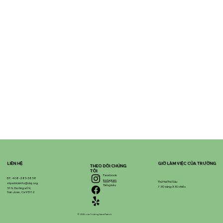
LIÊN HỆ
GIỜ LÀM VIỆC CỦA TRƯỜNG
THEO DÕI CHÚNG
TÔI
Facebook
ĐT: 408-283-5858
Instagram
Thứ Hai-Thứ Sáu
stpatrickinfo@dsj.org
Tiếng kêu
7:30 sáng-3:30 chiều
51 N. Đường số 9,
San Jose, Ca 95112
© 2025 của Trường Saint Patrick