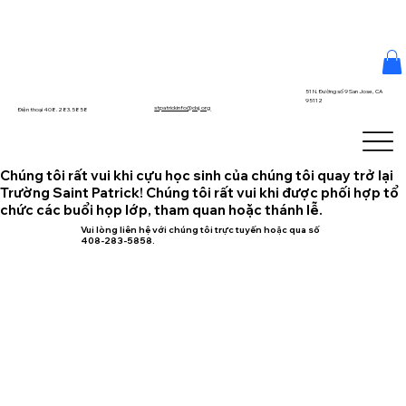
51 N. Đường số 9 San Jose, CA
95112
stpatrickinfo@dsj.org
Điện thoại 408.283.5858
Chúng tôi rất vui khi cựu học sinh của chúng tôi quay trở lại
Trường Saint Patrick! Chúng tôi rất vui khi được phối hợp tổ
chức các buổi họp lớp, tham quan hoặc thánh lễ.
Vui lòng liên hệ với chúng tôi trực tuyến hoặc qua số
408-283-5858.