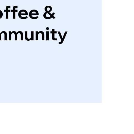
ffee &
mmunity