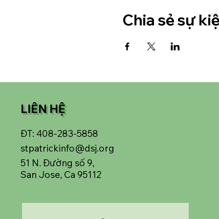
Chia sẻ sự ki
LIÊN HỆ
ĐT: 408-283-5858
stpatrickinfo@dsj.org
51 N. Đường số 9,
San Jose, Ca 95112