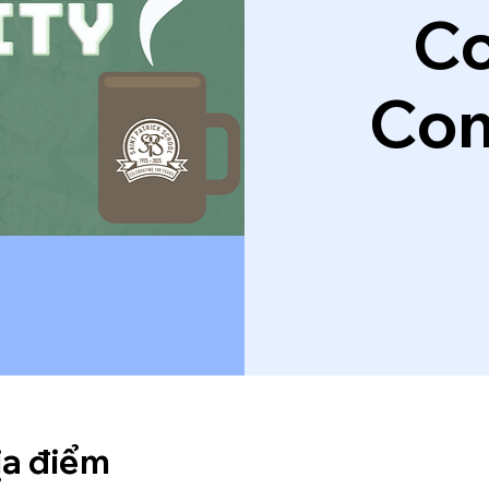
Co
Co
ịa điểm