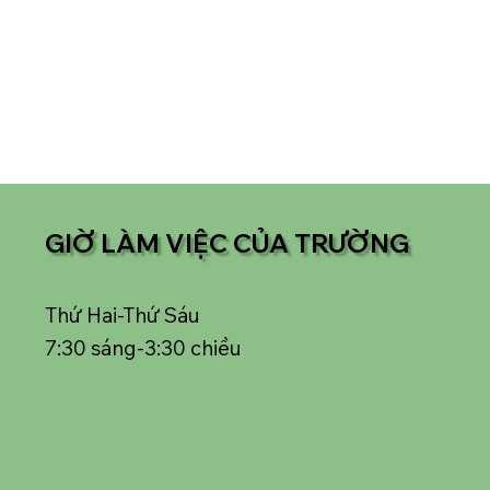
GIỜ LÀM VIỆC CỦA TRƯỜNG
Thứ Hai-Thứ Sáu
7:30 sáng-3:30 chiều