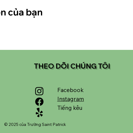
ện của bạn
THEO DÕI CHÚNG TÔI
Facebook
Instagram
Tiếng kêu
© 2025 của Trường Saint Patrick