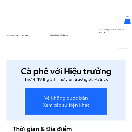
51 N. Đường số 9 San Jose, CA
95112
stpatrickinfo@dsj.org
Điện thoại 408.283.5858
Cà phê với Hiệu trưởng
Thứ 4, 19 thg 3
  |  
Thư viện trường St. Patrick
Vé không được bán
Xem các sự kiện khác
Thời gian & Địa điểm