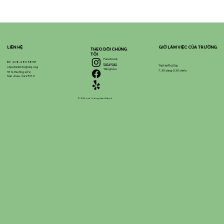
LIÊN HỆ
GIỜ LÀM VIỆC CỦA TRƯỜNG
THEO DÕI CHÚNG
TÔI
Facebook
ĐT: 408-283-5858
Instagram
Thứ Hai-Thứ Sáu
stpatrickinfo@dsj.org
Tiếng kêu
7:30 sáng-3:30 chiều
51 N. Đường số 9,
San Jose, Ca 95112
© 2025 của Trường Saint Patrick