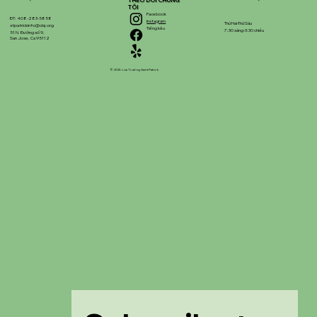
THEO DÕI CHÚNG
TÔI
Facebook
ĐT: 408-283-5858
Instagram
Thứ Hai-Thứ Sáu
stpatrickinfo@dsj.org
Tiếng kêu
7:30 sáng-3:30 chiều
51 N. Đường số 9,
San Jose, Ca 95112
© 2025 của Trường Saint Patrick