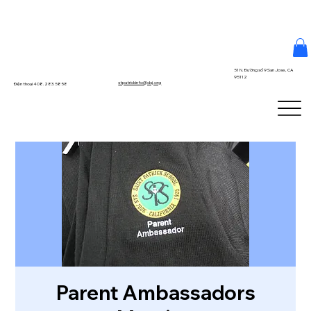
51 N. Đường số 9 San Jose, CA
95112
stpatrickinfo@dsj.org
Điện thoại 408.283.5858
Parent Ambassadors