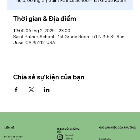
Thứ 5, 06 thg 2
  |  
Saint Patrick School - 1st Grade Room
Thời gian & Địa điểm
19:00 06 thg 2, 2025 – 23:00
Saint Patrick School - 1st Grade Room, 51 N 9th St, San
Jose, CA 95112, USA
Chia sẻ sự kiện của bạn
LIÊN HỆ
GIỜ LÀM VIỆC CỦA TRƯỜNG
THEO DÕI CHÚNG
TÔI
Facebook
ĐT: 408-283-5858
Instagram
Thứ Hai-Thứ Sáu