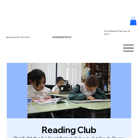
51 N. Đường số 9 San Jose, CA
95112
stpatrickinfo@dsj.org
Điện thoại 408.283.5858
Reading Club