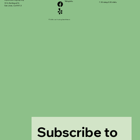
stpatrickinfo@dsj.org
Tiếng kêu
7:30 sáng-3:30 chiều
51 N. Đường số 9,
San Jose, Ca 95112
© 2025 của Trường Saint Patrick
Subscribe to 