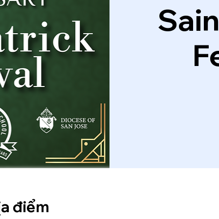
Sain
F
ịa điểm