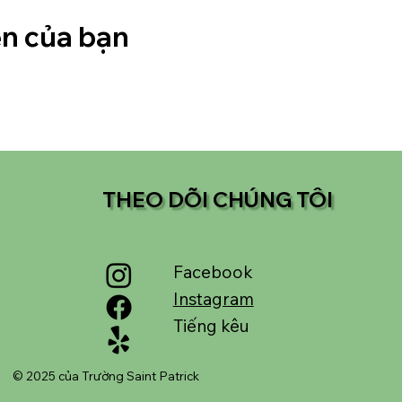
ện của bạn
THEO DÕI CHÚNG TÔI
Facebook
Instagram
Tiếng kêu
© 2025 của Trường Saint Patrick