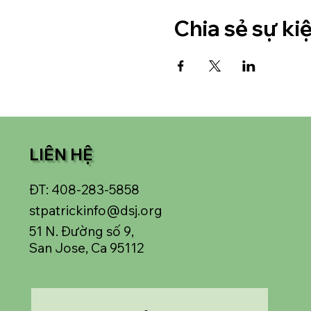
Chia sẻ sự ki
LIÊN HỆ
ĐT: 408-283-5858
stpatrickinfo@dsj.org
51 N. Đường số 9,
San Jose, Ca 95112