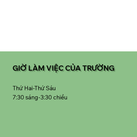
GIỜ LÀM VIỆC CỦA TRƯỜNG
Thứ Hai-Thứ Sáu
7:30 sáng-3:30 chiều