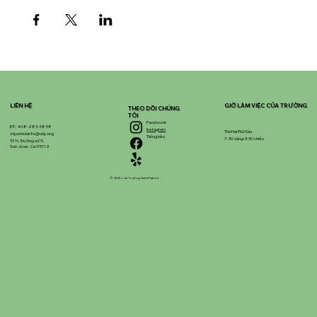
LIÊN HỆ
GIỜ LÀM VIỆC CỦA TRƯỜNG
THEO DÕI CHÚNG
TÔI
Facebook
ĐT: 408-283-5858
Instagram
Thứ Hai-Thứ Sáu
stpatrickinfo@dsj.org
Tiếng kêu
7:30 sáng-3:30 chiều
51 N. Đường số 9,
San Jose, Ca 95112
© 2025 của Trường Saint Patrick