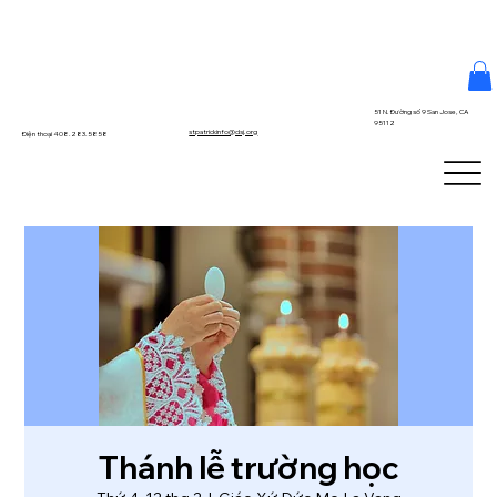
51 N. Đường số 9 San Jose, CA
95112
stpatrickinfo@dsj.org
Điện thoại 408.283.5858
Thánh lễ trường học