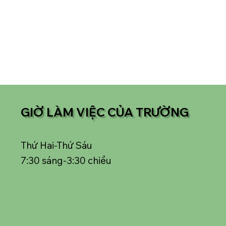
GIỜ LÀM VIỆC CỦA TRƯỜNG
Thứ Hai-Thứ Sáu
7:30 sáng-3:30 chiều