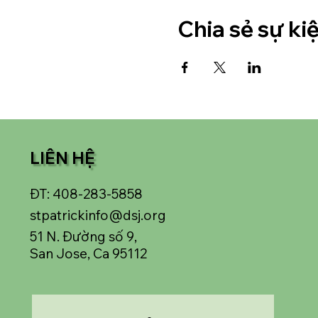
Chia sẻ sự ki
LIÊN HỆ
ĐT: 408-283-5858
stpatrickinfo@dsj.org
51 N. Đường số 9,
San Jose, Ca 95112