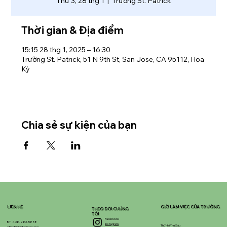
Thứ 3, 28 thg 1
  |  
Trường St. Patrick
Thời gian & Địa điểm
15:15 28 thg 1, 2025 – 16:30
Trường St. Patrick, 51 N 9th St, San Jose, CA 95112, Hoa
Kỳ
Chia sẻ sự kiện của bạn
LIÊN HỆ
GIỜ LÀM VIỆC CỦA TRƯỜNG
THEO DÕI CHÚNG
TÔI
Facebook
ĐT: 408-283-5858
Instagram
Thứ Hai-Thứ Sáu