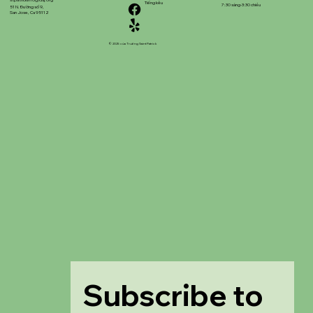
stpatrickinfo@dsj.org
Tiếng kêu
7:30 sáng-3:30 chiều
51 N. Đường số 9,
San Jose, Ca 95112
© 2025 của Trường Saint Patrick
Subscribe to 