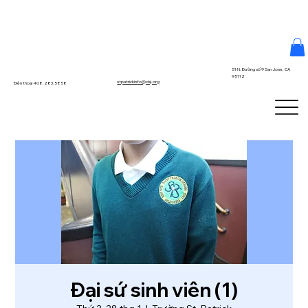
51 N. Đường số 9 San Jose, CA
95112
stpatrickinfo@dsj.org
Điện thoại 408.283.5858
Đại sứ sinh viên (1)