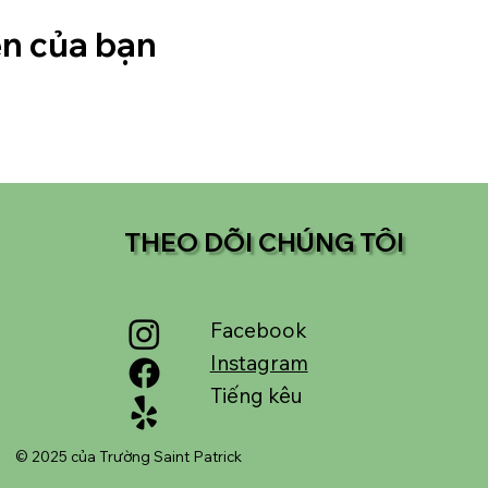
ện của bạn
THEO DÕI CHÚNG TÔI
Facebook
Instagram
Tiếng kêu
© 2025 của Trường Saint Patrick