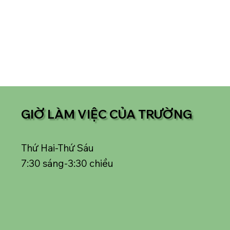
GIỜ LÀM VIỆC CỦA TRƯỜNG
Thứ Hai-Thứ Sáu
7:30 sáng-3:30 chiều