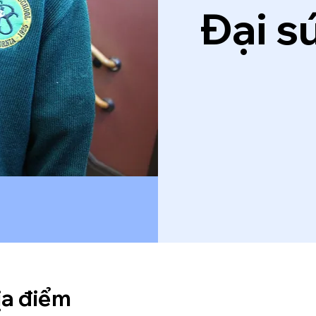
Đại s
ịa điểm