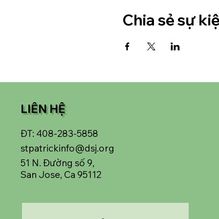
Chia sẻ sự ki
LIÊN HỆ
ĐT: 408-283-5858
stpatrickinfo@dsj.org
51 N. Đường số 9,
San Jose, Ca 95112