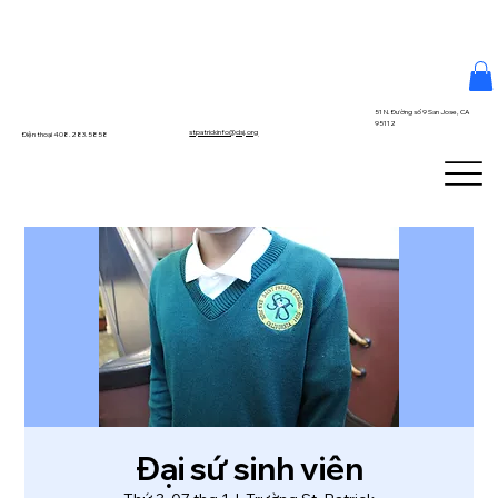
51 N. Đường số 9 San Jose, CA
95112
stpatrickinfo@dsj.org
Điện thoại 408.283.5858
Đại sứ sinh viên