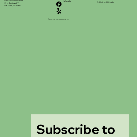
stpatrickinfo@dsj.org
Tiếng kêu
7:30 sáng-3:30 chiều
51 N. Đường số 9,
San Jose, Ca 95112
© 2025 của Trường Saint Patrick
Subscribe to 