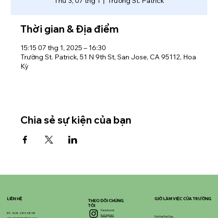
Thứ 3, 07 thg 1
  |  
Trường St. Patrick
Thời gian & Địa điểm
15:15 07 thg 1, 2025 – 16:30
Trường St. Patrick, 51 N 9th St, San Jose, CA 95112, Hoa
Kỳ
Chia sẻ sự kiện của bạn
LIÊN HỆ
GIỜ LÀM VIỆC CỦA TRƯỜNG
THEO DÕI CHÚNG
TÔI
Facebook
ĐT: 408-283-5858
Instagram
Thứ Hai-Thứ Sáu