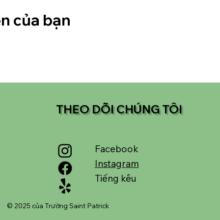
ện của bạn
THEO DÕI CHÚNG TÔI
Facebook
Instagram
Tiếng kêu
© 2025 của Trường Saint Patrick