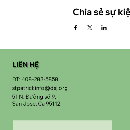
Chia sẻ sự ki
LIÊN HỆ
ĐT: 408-283-5858
stpatrickinfo@dsj.org
51 N. Đường số 9,
San Jose, Ca 95112