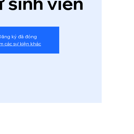
ứ sinh viên
Đăng ký đã đóng
m các sự kiện khác