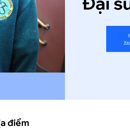
Đại s
Xe
ịa điểm