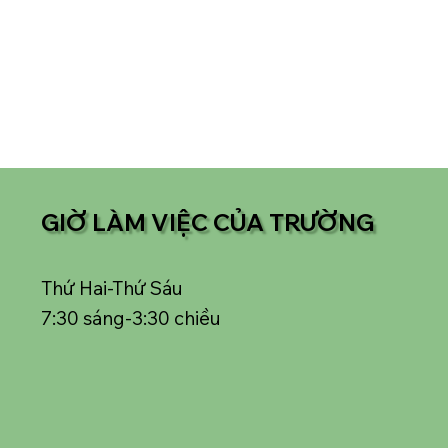
GIỜ LÀM VIỆC CỦA TRƯỜNG
Thứ Hai-Thứ Sáu
7:30 sáng-3:30 chiều