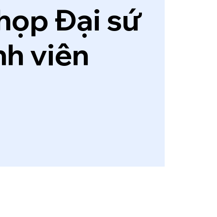
họp Đại sứ
nh viên