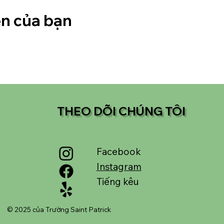
ện của bạn
THEO DÕI CHÚNG TÔI
Facebook
Instagram
Tiếng kêu
© 2025 của Trường Saint Patrick