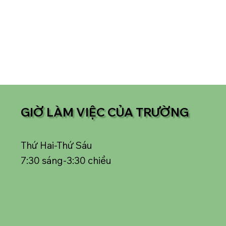
GIỜ LÀM VIỆC CỦA TRƯỜNG
Thứ Hai-Thứ Sáu
7:30 sáng-3:30 chiều