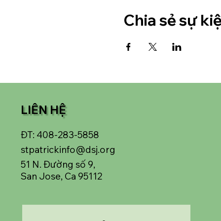
Chia sẻ sự ki
LIÊN HỆ
ĐT: 408-283-5858
stpatrickinfo@dsj.org
51 N. Đường số 9,
San Jose, Ca 95112