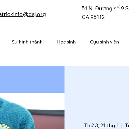
51 N. Đường số 9 S
atrickinfo@dsj.org
CA 95112
Sự hình thành
Học sinh
Cựu sinh viên
Thứ 3, 21 thg 1
  |  
T