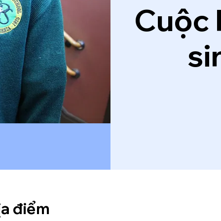
Cuộc 
si
ịa điểm