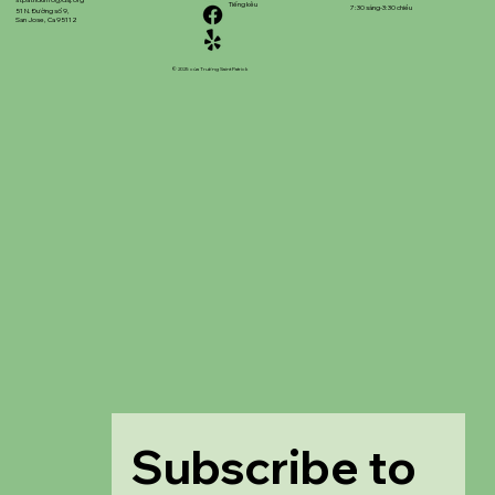
stpatrickinfo@dsj.org
Tiếng kêu
7:30 sáng-3:30 chiều
51 N. Đường số 9,
San Jose, Ca 95112
© 2025 của Trường Saint Patrick
Subscribe to 