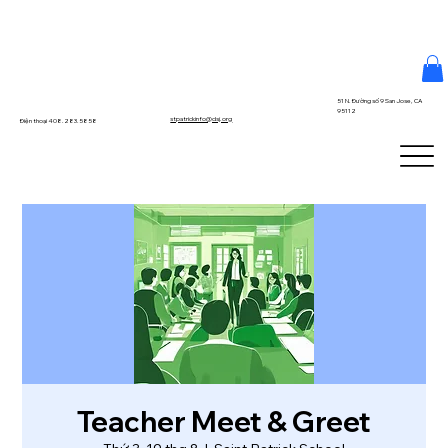
51 N. Đường số 9 San Jose, CA
95112
stpatrickinfo@dsj.org
Điện thoại 408.283.5858
Teacher Meet & Greet