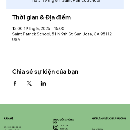
Thứ 3, 19 thg 8
  |  
Saint Patrick School
Thời gian & Địa điểm
13:00 19 thg 8, 2025 – 15:00
Saint Patrick School, 51 N 9th St, San Jose, CA 95112,
USA
Chia sẻ sự kiện của bạn
LIÊN HỆ
GIỜ LÀM VIỆC CỦA TRƯỜNG
THEO DÕI CHÚNG
TÔI
Facebook
ĐT: 408-283-5858
Instagram
Thứ Hai-Thứ Sáu