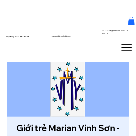
51 N. Đường số 9 San Jose, CA
95112
stpatrickinfo@dsj.org
Điện thoại 408.283.5858
Giới trẻ Marian Vinh Sơn -