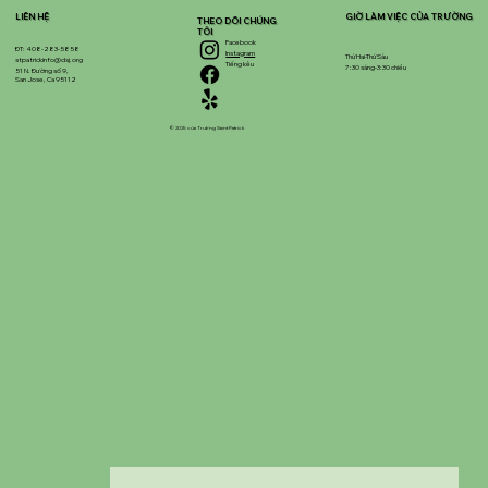
LIÊN HỆ
GIỜ LÀM VIỆC CỦA TRƯỜNG
THEO DÕI CHÚNG
TÔI
Facebook
ĐT: 408-283-5858
Instagram
Thứ Hai-Thứ Sáu
stpatrickinfo@dsj.org
Tiếng kêu
7:30 sáng-3:30 chiều
51 N. Đường số 9,
San Jose, Ca 95112
© 2025 của Trường Saint Patrick