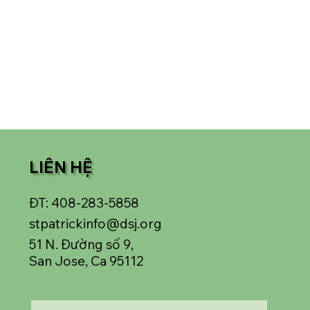
LIÊN HỆ
ĐT: 408-283-5858
stpatrickinfo@dsj.org
51 N. Đường số 9,
San Jose, Ca 95112