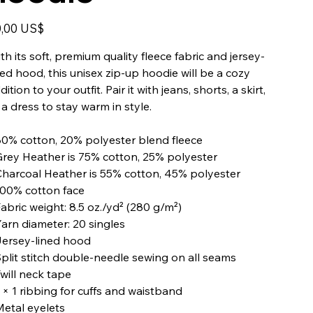
,00 US$
th its soft, premium quality fleece fabric and jersey-
ned hood, this unisex zip-up hoodie will be a cozy
dition to your outfit. Pair it with jeans, shorts, a skirt,
 a dress to stay warm in style.
80% cotton, 20% polyester blend fleece
Grey Heather is 75% cotton, 25% polyester
Charcoal Heather is 55% cotton, 45% polyester
100% cotton face
Fabric weight: 8.5 oz./yd² (280 g/m²)
Yarn diameter: 20 singles
Jersey-lined hood
Split stitch double-needle sewing on all seams
Twill neck tape
1 × 1 ribbing for cuffs and waistband
Metal eyelets