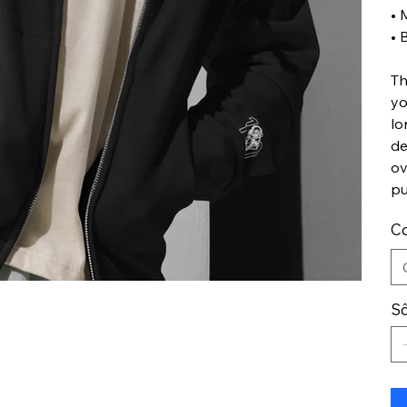
• 
• 
Th
yo
lo
de
ov
pu
Co
Số