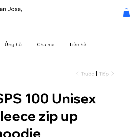
an Jose,
Ủng hộ
Cha mẹ
Liên hệ
Trước
Tiếp
SPS 100 Unisex
fleece zip up
hoodie