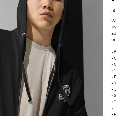
Giá
50
Wi
li
ad
or
• 
• 
• 
• 
• 
• 
• 
• 
• 
• 
• 