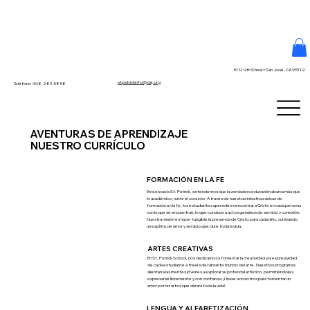
51 N. 9th Street San José, CA 95112
stpatrickinfo@dsj.org
Teléfono 408.283.5858
AVENTURAS DE APRENDIZAJE
NUESTRO CURRÍCULO
FORMACIÓN EN LA FE
En la escuela St. Patrick, entendemos que la verdadera educación abarca más que
lo académico; nutre el corazón. A través de nuestras iniciativas únicas de
formación en la fe, los estudiantes aprenden a encontrar a Cristo en cada persona
con la que se encuentran, lo que conduce a actos genuinos de servicio y conexión.
Nuestra misión es hacer tangible la presencia de Cristo para cada niño, cultivando
un espíritu de amor y servicio que dure toda la vida.
ARTES CREATIVAS
En St. Patrick School, nos dedicamos a fomentar la creatividad y la expresividad
de cada estudiante a través del vibrante mundo del arte. Nuestros programas
alientan a las mentes jóvenes a explorar su potencial artístico, permitiéndoles
expresarse libremente y con confianza. ¡Únase a nosotros para fomentar un
amor por las artes que durará toda la vida!
LENGUA Y ALFABETIZACIÓN