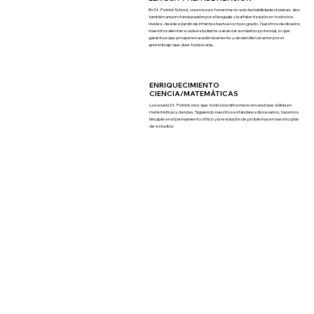
En St. Patrick School, creemos en fomentar no solo las habilidades básicas, sino
también una profunda pasión por el lenguaje y la alfabetización en todos los
niveles, desde el jardín de infantes hasta el octavo grado. Nuestros dedicados
maestros alientan a cada estudiante a alcanzar su máximo potencial, lo que
garantiza que prosperen académicamente y desarrollen un amor por el
aprendizaje que dure toda la vida.
ENRIQUECIMIENTO
CIENCIA/MATEMÁTICAS
La escuela St. Patrick cree que todos los niños merecen una base sólida en
matemáticas y ciencias. Siguiendo nuestros estándares diocesanos, hacemos
hincapié en el pensamiento crítico y la resolución de problemas en nuestro plan
de estudios.