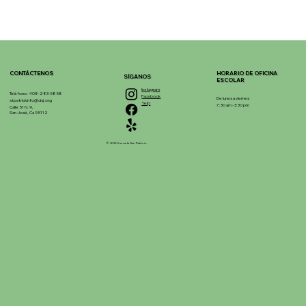
CONTÁCTENOS
HORARIO DE OFICINA
SÍGANOS
ESCOLAR
Instagram
Teléfono: 408-283-5858
Facebook
De lunes a viernes
stpatrickinfo@dsj.org
Yelp
7:30 am - 3:30 pm
Calle 51 N. 9,
San José, Ca 95112
© 2025 Escuela San Patricio