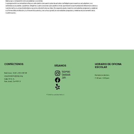
liderazgo y compasión con sus palabras y acciones.
La preparación sacramental se lleva a cabo dentro de nuestro plan de estudios de Religión para nuestros estudiantes y se
extiende a sus padres y padrinos. Dirigimos cuatro sesiones para adultos en las que tienen la oportunidad de reflexionar sobre su
camino de fe y su importante liderazgo en la vida de fe de sus hijos. En segundo grado, nuestros estudiantes preparan y celebran
su Primera Reconciliación y su Primera Eucaristía, y en octavo grado, los estudiantes preparan y celebran el sacramento de la
Confirmación.
CONTÁCTENOS
HORARIO DE OFICINA
SÍGANOS
ESCOLAR
Instagram
Teléfono: 408-283-5858
Facebook
De lunes a viernes
stpatrickinfo@dsj.org
Yelp
7:30 am - 3:30 pm
Calle 51 N. 9,
San José, Ca 95112
© 2025 Escuela San Patricio