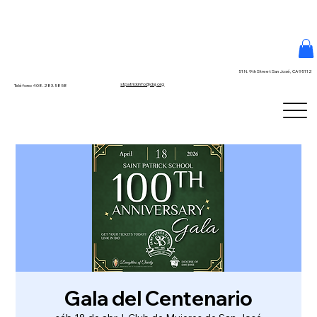
51 N. 9th Street San José, CA 95112
stpatrickinfo@dsj.org
Teléfono 408.283.5858
Gala del Centenario