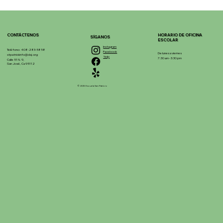
CONTÁCTENOS
HORARIO DE OFICINA
SÍGANOS
ESCOLAR
Instagram
Teléfono: 408-283-5858
Facebook
De lunes a viernes
stpatrickinfo@dsj.org
Yelp
7:30 am - 3:30 pm
Calle 51 N. 9,
San José, Ca 95112
© 2025 Escuela San Patricio