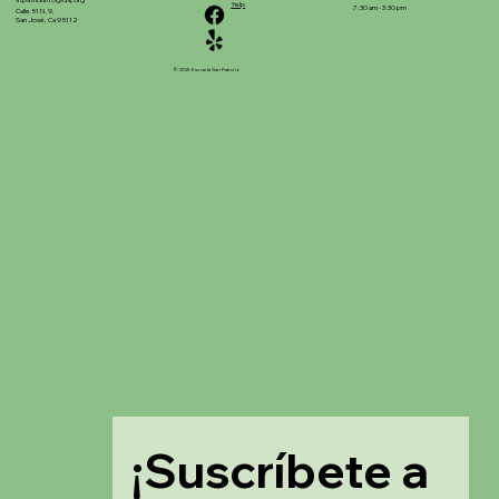
stpatrickinfo@dsj.org
Yelp
7:30 am - 3:30 pm
Calle 51 N. 9,
San José, Ca 95112
© 2025 Escuela San Patricio
¡Suscríbete a 