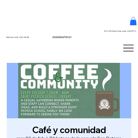
51 N. 9th Street San José, CA 95112
stpatrickinfo@dsj.org
Teléfono 408.283.5858
Café y comunidad