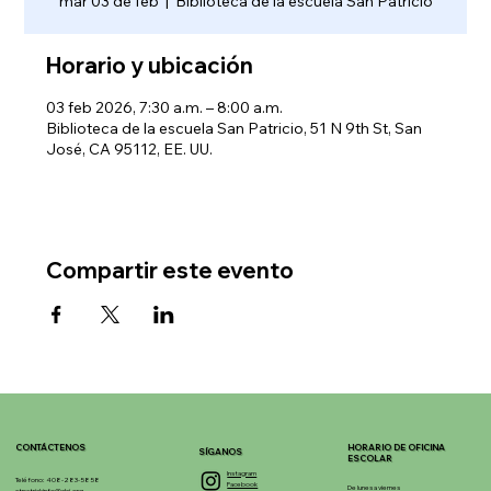
mar 03 de feb
  |  
Biblioteca de la escuela San Patricio
Horario y ubicación
03 feb 2026, 7:30 a.m. – 8:00 a.m.
Biblioteca de la escuela San Patricio, 51 N 9th St, San
José, CA 95112, EE. UU.
Compartir este evento
CONTÁCTENOS
HORARIO DE OFICINA
SÍGANOS
ESCOLAR
Instagram
Teléfono: 408-283-5858
Facebook
De lunes a viernes