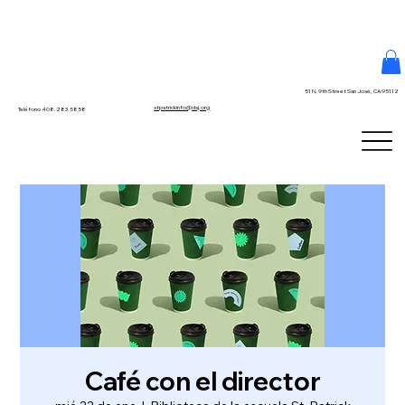
51 N. 9th Street San José, CA 95112
stpatrickinfo@dsj.org
Teléfono 408.283.5858
Café con el director