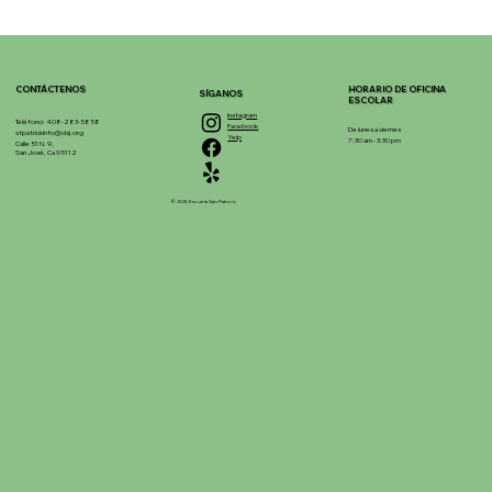
CONTÁCTENOS
HORARIO DE OFICINA
SÍGANOS
ESCOLAR
Instagram
Teléfono: 408-283-5858
Facebook
De lunes a viernes
stpatrickinfo@dsj.org
Yelp
7:30 am - 3:30 pm
Calle 51 N. 9,
San José, Ca 95112
© 2025 Escuela San Patricio