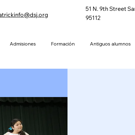
51 N. 9th Street S
atrickinfo@dsj.org
95112
Admisiones
Formación
Antiguos alumnos