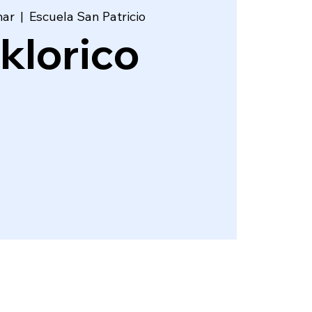
mar
  |  
Escuela San Patricio
lklorico