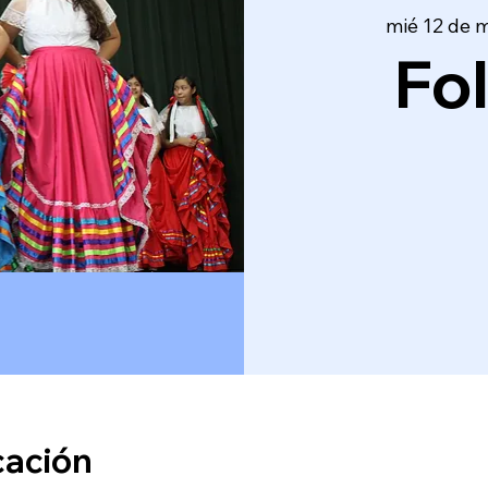
mié 12 de 
Fo
cación