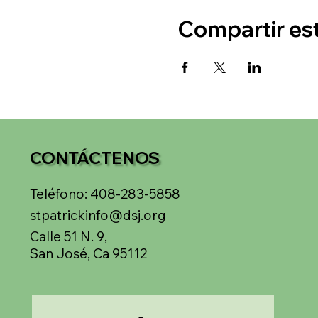
Compartir es
CONTÁCTENOS
Teléfono: 408-283-5858
stpatrickinfo@dsj.org
Calle 51 N. 9,
San José, Ca 95112