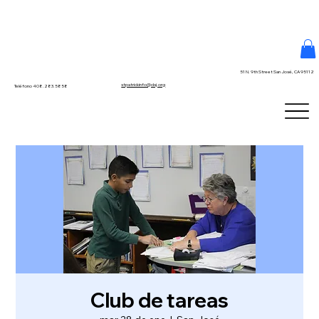
51 N. 9th Street San José, CA 95112
stpatrickinfo@dsj.org
Teléfono 408.283.5858
Club de tareas