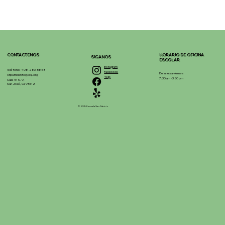
CONTÁCTENOS
HORARIO DE OFICINA
SÍGANOS
ESCOLAR
Instagram
Teléfono: 408-283-5858
Facebook
De lunes a viernes
stpatrickinfo@dsj.org
Yelp
7:30 am - 3:30 pm
Calle 51 N. 9,
San José, Ca 95112
© 2025 Escuela San Patricio