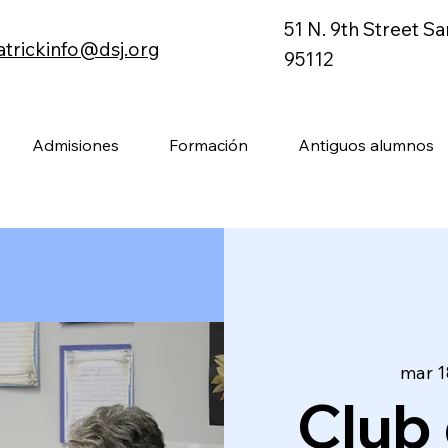
51 N. 9th Street S
atrickinfo@dsj.org
95112
Admisiones
Formación
Antiguos alumnos
mar 1
Club 