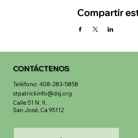
Compartir es
CONTÁCTENOS
Teléfono: 408-283-5858
stpatrickinfo@dsj.org
Calle 51 N. 9,
San José, Ca 95112