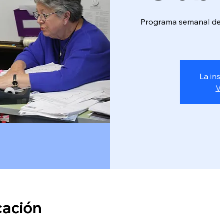
Programa semanal de 
La in
V
cación