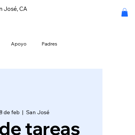
an José, CA
Apoyo
Padres
8 de feb
  |  
San José
de tareas