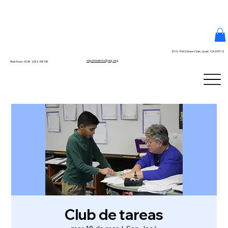
51 N. 9th Street San José, CA 95112
stpatrickinfo@dsj.org
Teléfono 408.283.5858
Club de tareas