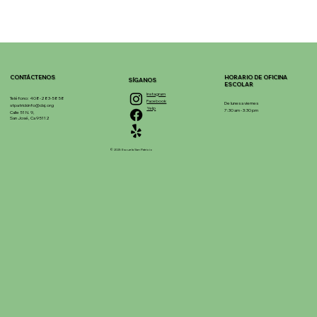
CONTÁCTENOS
HORARIO DE OFICINA
SÍGANOS
ESCOLAR
Instagram
Teléfono: 408-283-5858
Facebook
De lunes a viernes
stpatrickinfo@dsj.org
Yelp
7:30 am - 3:30 pm
Calle 51 N. 9,
San José, Ca 95112
© 2025 Escuela San Patricio