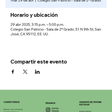
mar 29 de abr
  |  
Colegio San Patricio - Sala de 2º Grado
Horario y ubicación
29 abr 2025, 3:15 p.m. – 5:00 p.m.
Colegio San Patricio - Sala de 2º Grado, 51 N 9th St, San
José, CA 95112, EE. UU.
Compartir este evento
CONTÁCTENOS
HORARIO DE OFICINA
SÍGANOS
ESCOLAR
Instagram
Teléfono: 408-283-5858
Facebook
De lunes a viernes