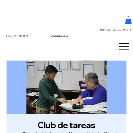
51 N. 9th Street San José, CA 95112
stpatrickinfo@dsj.org
Teléfono 408.283.5858
Club de tareas