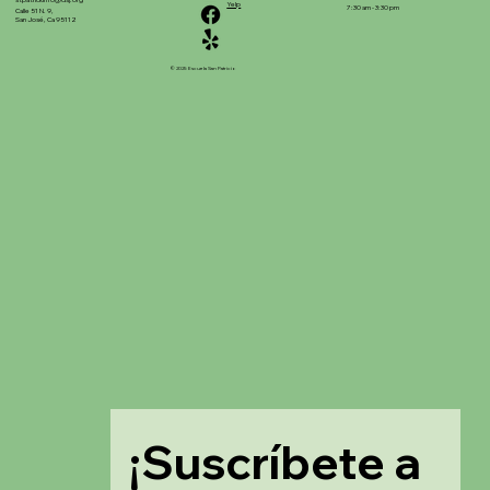
stpatrickinfo@dsj.org
Yelp
7:30 am - 3:30 pm
Calle 51 N. 9,
San José, Ca 95112
© 2025 Escuela San Patricio
¡Suscríbete a 