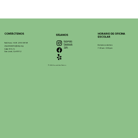
CONTÁCTENOS
HORARIO DE OFICINA
SÍGANOS
ESCOLAR
Instagram
Teléfono: 408-283-5858
Facebook
De lunes a viernes
stpatrickinfo@dsj.org
Yelp
7:30 am - 3:30 pm
Calle 51 N. 9,
San José, Ca 95112
© 2025 Escuela San Patricio