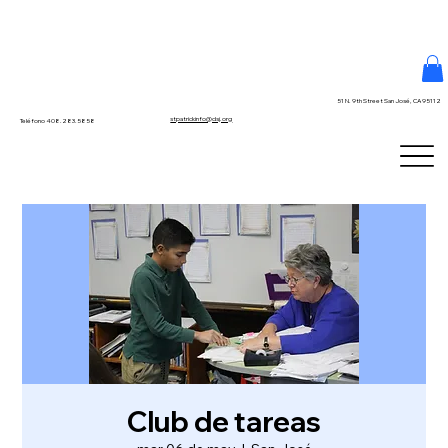
51 N. 9th Street San José, CA 95112
stpatrickinfo@dsj.org
Teléfono 408.283.5858
Club de tareas